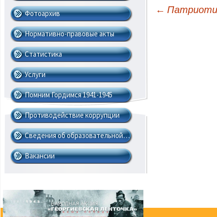
←
Патриотич
Фотоархив
Навигация по записям
Нормативно-правовые акты
Cтатистика
Услуги
Помним Гордимся 1941-1945
Противодействие коррупции
Сведения об образовательной…
Вакансии