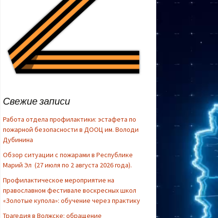
Свежие записи
Работа отдела профилактики: эстафета по
пожарной безопасности в ДООЦ им. Володи
Дубинина
Обзор ситуации с пожарами в Республике
Марий Эл (27 июля по 2 августа 2026 года).
Профилактическое мероприятие на
Use Left/Rig
advance one
православном фестивале воскресных школ
arrows to ad
«Золотые купола»: обучение через практику
Трагедия в Волжске: обращение