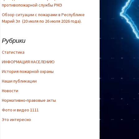
противопожарной службы РМЭ
Обзор ситуации с пожарами в Республике
Марий Эл (20 июля по 26 июля 2026 года).
Рубрики
Cтатистика
ИНФОРМАЦИЯ НАСЕЛЕНИЮ
История пожарной охраны
Наши публикации
Новости
Нормативно-правовые акты
Фото и видео 1111
Это интересно
Use Left/Rig
advance one
arrows to ad