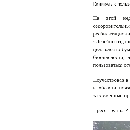
Каникулы с поль
На этой нед
оздоровител
реабилитацио
«Лечебно-озд
целлюлозно-бу
безопасности, 
пользоваться ог
Поучаствовав в 
в области пожа
заслуженные пр
Пресс-группа 