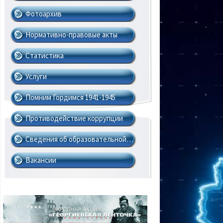
arrows to ad
Фотоархив
Нормативно-правовые акты
Cтатистика
Услуги
Помним Гордимся 1941-1945
Противодействие коррупции
Сведения об образовательной…
Вакансии
Use Left/Rig
advance one
arrows to ad