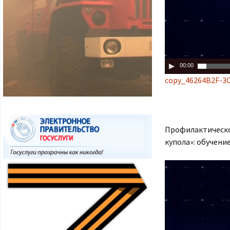
00:00
copy_46264B2F-3
Профилактическо
купола»: обучени
Use Left/Rig
advance one
arrows to ad