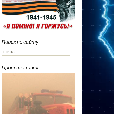
Поиск по сайту
Найти:
Происшествия
Use Left/Rig
advance one
arrows to ad