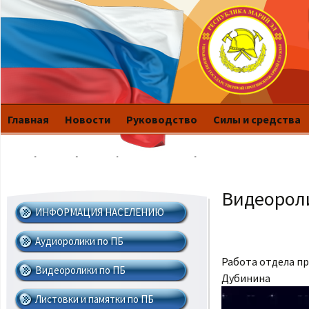
advance one
arrows to ad
Главная
Новости
Руководство
Силы и средства
История
Публикации
Это интересно
Видеорол
ИНФОРМАЦИЯ НАСЕЛЕНИЮ
Аудиоролики по ПБ
Работа отдела п
Видеоролики по ПБ
Дубинина
Use Left/Rig
Листовки и памятки по ПБ
advance one