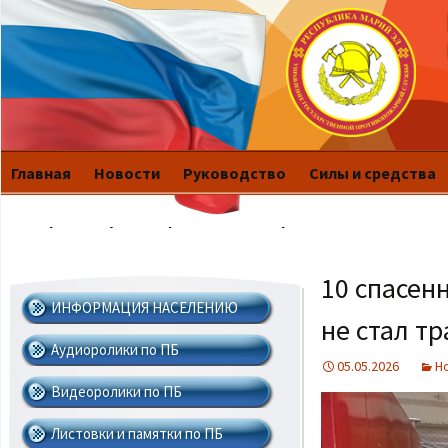
Главная
Новости
Руководство
Силы и средства
История
Публикации
Это интересно
10 спасен
ИНФОРМАЦИЯ НАСЕЛЕНИЮ
не стал т
Аудиоролики по ПБ
05.05.2026
Н
Видеоролики по ПБ
Листовки и памятки по ПБ