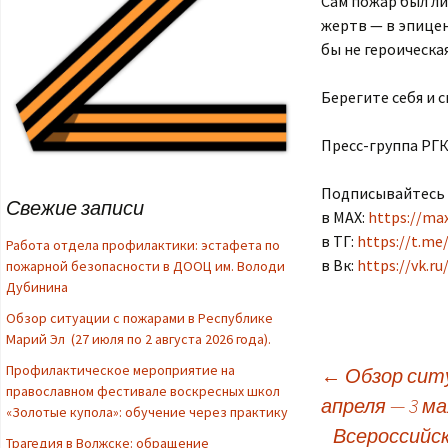
Сам пожар был ли
жертв — в эпицен
бы не героическа
Берегите себя и 
Пресс-группа РГК
Подписывайтесь н
Свежие записи
в МАХ:
https://ma
в ТГ:
https://t.m
Работа отдела профилактики: эстафета по
в Вк:
https://vk.r
пожарной безопасности в ДООЦ им. Володи
Дубинина
Обзор ситуации с пожарами в Республике
Марий Эл (27 июля по 2 августа 2026 года).
Профилактическое мероприятие на
←
Обзор ситу
православном фестивале воскресных школ
апреля — 3 ма
Навигация по записям
«Золотые купола»: обучение через практику
Всероссийс
Трагедия в Волжске: обращение