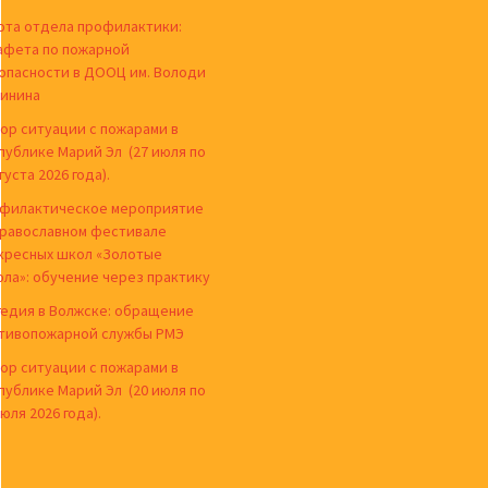
ота отдела профилактики:
афета по пожарной
опасности в ДООЦ им. Володи
инина
ор ситуации с пожарами в
публике Марий Эл (27 июля по
густа 2026 года).
филактическое мероприятие
православном фестивале
кресных школ «Золотые
ола»: обучение через практику
гедия в Волжске: обращение
тивопожарной службы РМЭ
ор ситуации с пожарами в
публике Марий Эл (20 июля по
юля 2026 года).