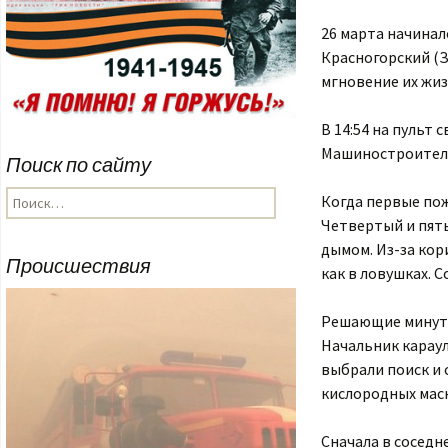
26 марта начинал
Красногорский (З
мгновение их жиз
В 14:54 на пульт
Машиностроител
Поиск по сайту
Найти:
Когда первые пож
Четвертый и пят
дымом. Из-за кор
Происшествия
как в ловушках. 
Решающие мину
Начальник караул
выбрали поиск и 
кислородных маск
Сначала в соседн