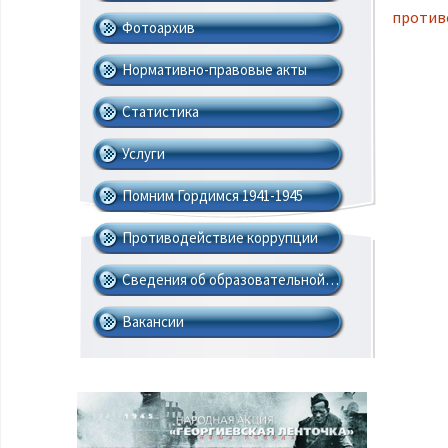
против
Фотоархив
Нормативно-правовые акты
Cтатистика
Услуги
Навигация по записям
Помним Гордимся 1941-1945
Противодействие коррупции
Сведения об образовательной…
Вакансии