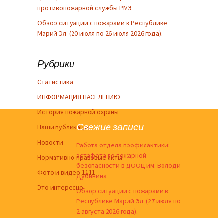
противопожарной службы РМЭ
Обзор ситуации с пожарами в Республике
Марий Эл (20 июля по 26 июля 2026 года).
Рубрики
Cтатистика
ИНФОРМАЦИЯ НАСЕЛЕНИЮ
История пожарной охраны
Свежие записи
Наши публикации
Новости
Работа отдела профилактики:
эстафета по пожарной
Нормативно-правовые акты
безопасности в ДООЦ им. Володи
Фото и видео 1111
Дубинина
Это интересно
Обзор ситуации с пожарами в
Республике Марий Эл (27 июля по
2 августа 2026 года).